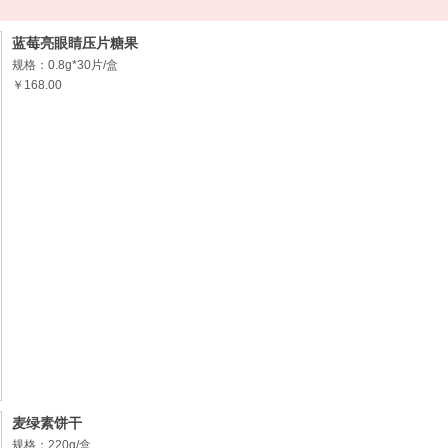
蓝莓亮眼睛压片糖果
规格：0.8g*30片/盒
￥168.00
拦住时光小绿丸
规格：2g*14袋/盒
￥298.00
麦绿素饼干
规格：220g/盒