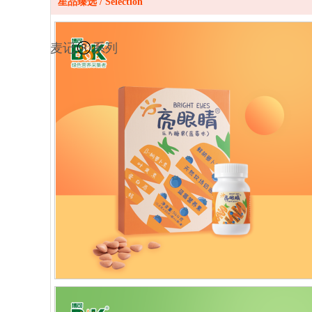
产 品 展 馆
星品臻选 / Selection
麦记
系列