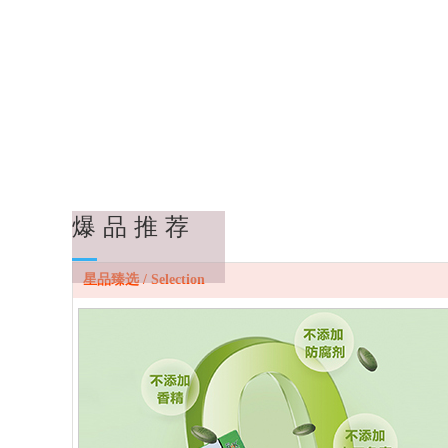
爆 品 推 荐
星品臻选 / Selection