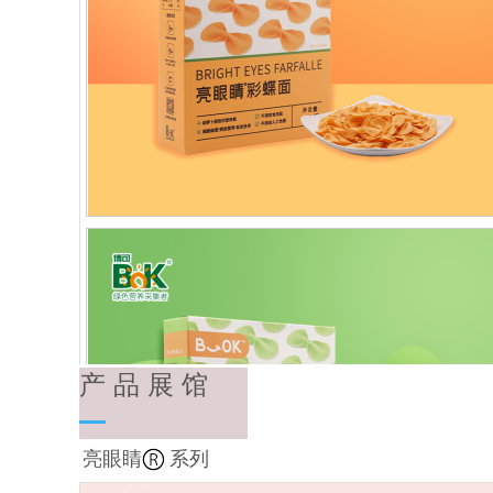
产 品 展 馆
亮眼睛
系列