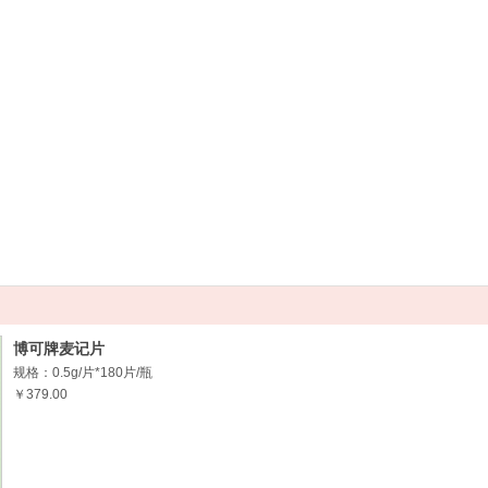
博可牌麦记片
规格：0.5g/片*180片/瓶
￥379.00