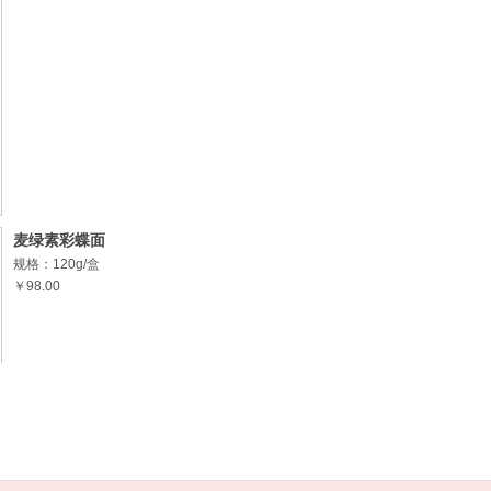
麦绿素彩蝶面
规格：120g/盒
￥98.00