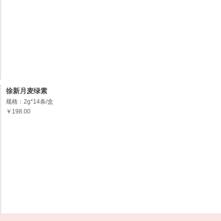
徐新月麦绿素
规格：2g*14条/盒
￥198.00