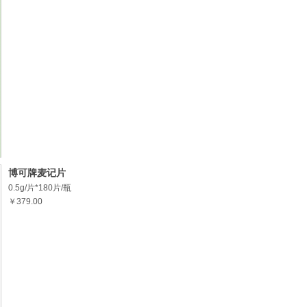
博可牌麦记片
0.5g/片*180片/瓶
￥379.00