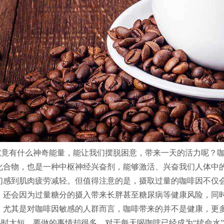
究竟有什么神奇能量，能让我们摆脱困意，带来一天的活力呢？
化合物，也是一种中枢神经兴奋剂，能够激活、兴奋我们人体中
们感到肌肉疲劳减轻。但值得注意的是，摄取过量的咖啡因不仅
，还会因为过量糖分的摄入带来长胖甚至糖尿病等健康风险，同
，尤其是对咖啡因敏感的人群而言，咖啡带来的并不是健康，更
小时太短，要做的事情却很多，对于每天喝咖啡已经成为“续命水