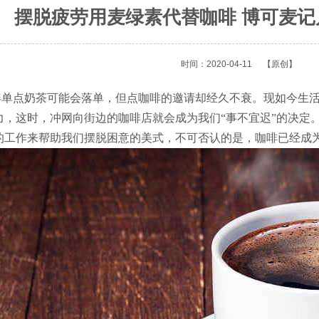
摆脱疲劳用麦绿素代替咖啡 博可麦
时间：2020-04-11
【原创】
凑单点奶茶可能会落单，但点咖啡的邀请却经久不衰。现如今生
力，这时，冲网向街边的咖啡店就会成为我们
“事不宜迟”的决
的工作来帮助我们摆脱困意的美式，不可否认的是，咖啡已经成