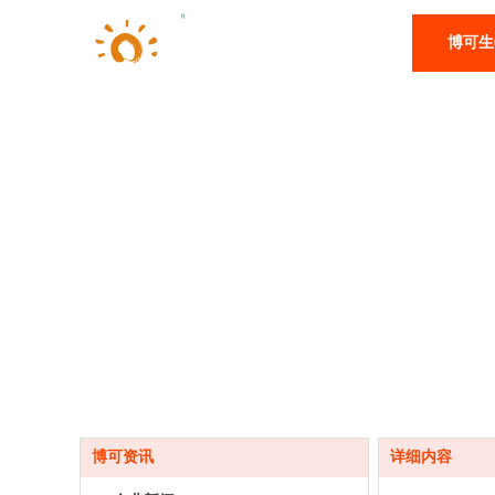
博可生
股票代码：872204
博可资讯
详细内容