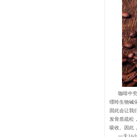
咖啡中
嘌呤生物碱
因此会让我
发骨质疏松
吸收。因此
一天
24