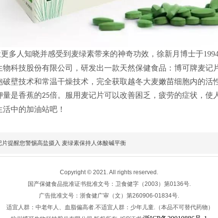
让更多人知晓并感受到麦绿素带来的神奇功效，徐新月博士于
199
生物科技股份有限公司，研发出一款天然保健食品：博可牌麦记
胞破壁技术和常温干燥技术，完全获取越冬大麦嫩苗细胞内的活
钾量是香蕉的
倍。服用麦记片可以改善困乏，疲劳的症状，使
25
生活中的加油站吧！
记片提醒您警惕高盐摄入 麦绿素保持人体酸碱平衡
Copyright © 2021. All rights reserved.
国产保健食品批准证书批准文号：卫食健字（2003）第0136号.
广告批准文号：浙食健广审（文）第260906-01834号.
适宜人群：中老年人、血脂偏高者.不适宜人群：少年儿童.（本品不可替代药物）